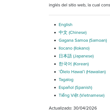
inglés del sitio web, la cual cons
English
中文 (Chinese)
Gagana Samoa (Samoan)
Ilocano (Ilokano)
日本語 (Japanese)
한국어 (Korean)
ʻŌlelo Hawaiʻi (Hawaiian)
Tagalog
Español (Spanish)
Tiếng Việt (Vietnamese)
Actualizado: 30/04/2026