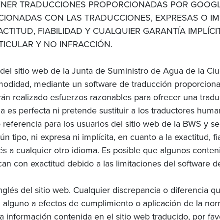
TENER TRADUCCIONES PROPORCIONADAS POR GOOGL
CIONADAS CON LAS TRADUCCIONES, EXPRESAS O IMP
CTITUD, FIABILIDAD Y CUALQUIER GARANTÍA IMPLÍCI
TICULAR Y NO INFRACCIÓN.
 del sitio web de la Junta de Suministro de Agua de la C
modidad, mediante un software de traducción proporciona
án realizado esfuerzos razonables para ofrecer una tradu
 es perfecta ni pretende sustituir a los traductores huma
ferencia para los usuarios del sitio web de la BWS y se 
 tipo, ni expresa ni implícita, en cuanto a la exactitud, fi
lés a cualquier otro idioma. Es posible que algunos conte
zcan con exactitud debido a las limitaciones del software d
 inglés del sitio web. Cualquier discrepancia o diferencia q
al alguno a efectos de cumplimiento o aplicación de la nor
la información contenida en el sitio web traducido, por fav