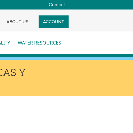
Contact
CH
ABOUT US
ACCOUNT
LITY
WATER RESOURCES
re
More
CAS Y